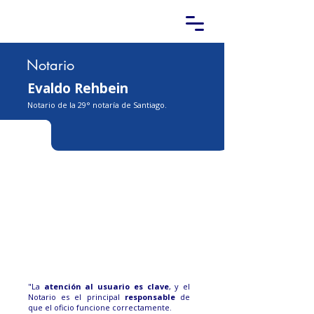
Notario
Evaldo Rehbein
Notario de la 29° notaría de Santiago.
"La
atención al usuario es clave
, y el
Notario es el principal
responsable
de
que el oficio funcione correctamente.